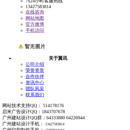
7x24小时客服热线
13427583814
在线咨询
网站地图
官方微博
手机访问
关于翼讯
公司介绍
荣誉资质
合作伙伴
资讯中心
团队风采
联系我们
网站技术支持QQ： 514178176
启米广告设计QQ：1843707678
广州建站设计QQ群：64333880 64226944
广州建站设计手机：
13427583814
广州印刷制作手机：