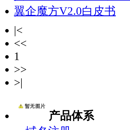
翼企魔方V2.0白皮书
|<
<<
1
>>
>|
产品体系