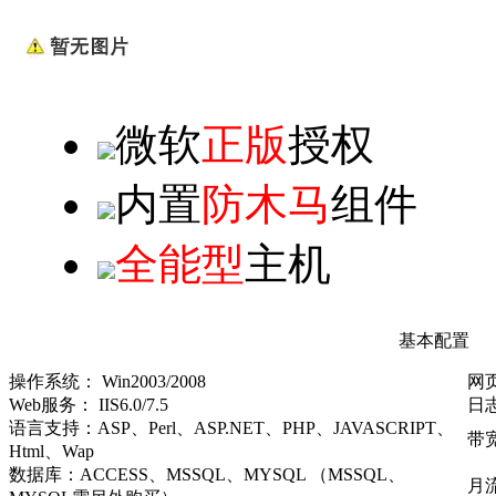
微软
正版
授权
内置
防木马
组件
全能型
主机
基本配置
操作系统： Win2003/2008
网
Web服务： IIS6.0/7.5
日
语言支持：ASP、Perl、ASP.NET、PHP、JAVASCRIPT、
带
Html、Wap
数据库：ACCESS、MSSQL、MYSQL （MSSQL、
月